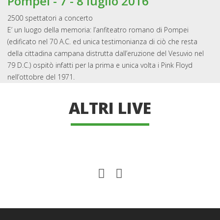
Pompei - 7 - 8 luglio 2016
2500 spettatori a concerto
E’ un luogo della memoria: l’anfiteatro romano di Pompei
(edificato nel 70 A.C. ed unica testimonianza di ciò che resta
della cittadina campana distrutta dall’eruzione del Vesuvio nel
79 D.C.) ospitò infatti per la prima e unica volta i Pink Floyd
nell’ottobre del 1971.
ALTRI LIVE