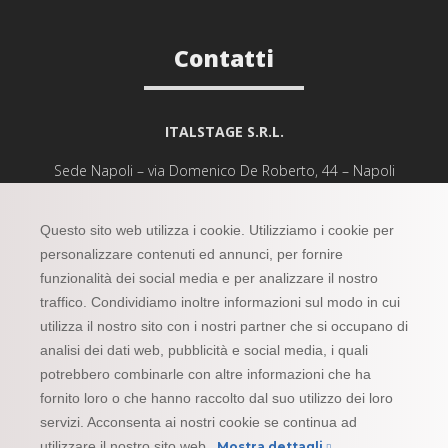
Contatti
ITALSTAGE S.R.L.
Sede Napoli – via Domenico De Roberto, 44 – Napoli
Partita Iva 06980101213
Capitale Sociale 300.000,00 euro
Questo sito web utilizza i cookie. Utilizziamo i cookie per
Provincia Ufficio Registro Napoli
personalizzare contenuti ed annunci, per fornire
Numero Rea 852973
funzionalità dei social media e per analizzare il nostro
Pec
italstagesrl@arubapec.it
traffico. Condividiamo inoltre informazioni sul modo in cui
utilizza il nostro sito con i nostri partner che si occupano di
analisi dei dati web, pubblicità e social media, i quali
potrebbero combinarle con altre informazioni che ha
fornito loro o che hanno raccolto dal suo utilizzo dei loro
servizi. Acconsenta ai nostri cookie se continua ad
Copyright © Kidea
utilizzare il nostro sito web.
Mostra dettagli