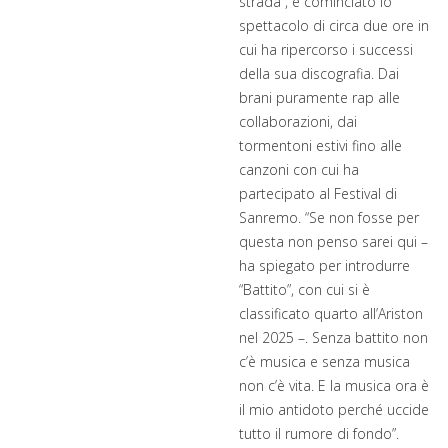
strada”, è cominciato lo
spettacolo di circa due ore in
cui ha ripercorso i successi
della sua discografia. Dai
brani puramente rap alle
collaborazioni, dai
tormentoni estivi fino alle
canzoni con cui ha
partecipato al Festival di
Sanremo. “Se non fosse per
questa non penso sarei qui –
ha spiegato per introdurre
“Battito”, con cui si è
classificato quarto all’Ariston
nel 2025 –. Senza battito non
c’è musica e senza musica
non c’è vita. E la musica ora è
il mio antidoto perché uccide
tutto il rumore di fondo”.