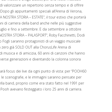
 valorizzare un repertorio senza tempo e di offrire
 Dopo gli appuntamenti speciali all’Arena di Verona,
A NOSTRA STORIA – ESTATE”, il tour estivo che porterà
ni di carriera della band anche nelle più suggestive
 luglio e fino a settembre. E da settembre a ottobre
 NOSTRA STORIA – PALASPORT”, Roby Facchinetti, Dodi
o Fogli saranno protagonisti di un viaggio musicale
 zero già SOLD OUT alla ChorusLife Arena di
di musica e di amicizia, 60 anni di canzoni che hanno
iverse generazioni e diventando la colonna sonora
sarà focus dei live da ogni punto di vista: per “POOH60
, le scenografie, e le immagini saranno pensate per
 della band, proprio come era stato fatto nel 1991 per
Pooh avevano festeggiato i loro 25 anni di carriera.