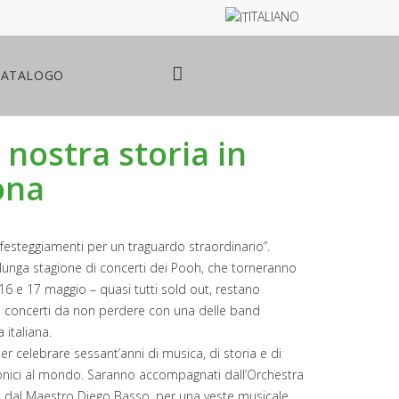
ITALIANO
CATALOGO
 nostra storia in
ona
 i festeggiamenti per un traguardo straordinario”.
a lunga stagione di concerti dei Pooh, che torneranno
l 16 e 17 maggio – quasi tutti sold out, restano
s di concerti da non perdere con una delle band
 italiana.
r celebrare sessant’anni di musica, di storia e di
iconici al mondo. Saranno accompagnati dall’Orchestra
tta dal Maestro Diego Basso, per una veste musicale