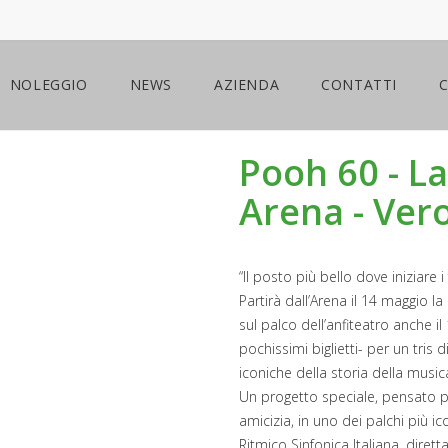
NOLEGGIO
NEWS
AZIENDA
CONTATTI
Pooh 60 - La
Arena - Ver
“Il posto più bello dove iniziare
Partirà dall’Arena il 14 maggio l
sul palco dell’anfiteatro anche i
pochissimi biglietti- per un tri
iconiche della storia della musica
Un progetto speciale, pensato pe
amicizia, in uno dei palchi più 
Ritmico Sinfonica Italiana, dire