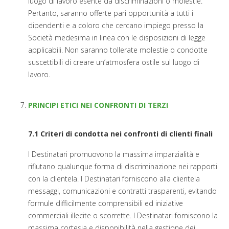
luogo di lavoro esente da discriminazioni o molestie.
Pertanto, saranno offerte pari opportunità a tutti i
dipendenti e a coloro che cercano impiego presso la
Società medesima in linea con le disposizioni di legge
applicabili. Non saranno tollerate molestie o condotte
suscettibili di creare un’atmosfera ostile sul luogo di
lavoro.
PRINCIPI ETICI NEI CONFRONTI DI TERZI
7.1 Criteri di condotta nei confronti di clienti finali
I Destinatari promuovono la massima imparzialità e
rifiutano qualunque forma di discriminazione nei rapporti
con la clientela. I Destinatari forniscono alla clientela
messaggi, comunicazioni e contratti trasparenti, evitando
formule difficilmente comprensibili ed iniziative
commerciali illecite o scorrette. I Destinatari forniscono la
massima cortesia e disponibilità nella gestione dei