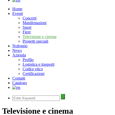
Home
Eventi
Concerti
Manifestazioni
Sport
Fiere
Televisione e cinema
Progetti speciali
Noleggio
News
Azienda
Profilo
Logistica e trasporti
Codice etico
Certificazioni
Contatti
Catalogo
Televisione e cinema