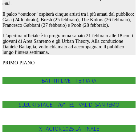
città.
Il palco “outdoor” ospiterà cinque artisti tra i più amati dal pubblico:
Gaia (24 febbraio), Bresh (25 febbraio), The Kolors (26 febbraio),
Francesco Gabbani (27 febbraio) e Pooh (28 febbraio).
L’apertura ufficiale è in programma sabato 21 febbraio alle 18 con i
giovani di Area Sanremo e gli Urban Theory. Alla conduzione
Daniele Battaglia, volto chiamato ad accompagnare il pubblico
lungo l’intera settimana.
PRIMO PIANO
BATTITI LIVE – FERRARA
SUZUKI STAGE – 76° FESTIVAL DI SANREMO
X FACTOR 2025 LA FINALE