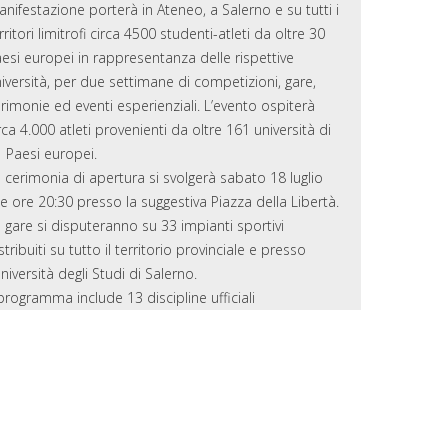
nifestazione porterà in Ateneo, a Salerno e su tutti i
rritori limitrofi circa 4500 studenti-atleti da oltre 30
esi europei in rappresentanza delle rispettive
iversità, per due settimane di competizioni, gare,
rimonie ed eventi esperienziali. L’evento ospiterà
rca 4.000 atleti provenienti da oltre 161 università di
 Paesi europei.
 cerimonia di apertura si svolgerà sabato 18 luglio
le ore 20:30 presso la suggestiva Piazza della Libertà.
 gare si disputeranno su 33 impianti sportivi
stribuiti su tutto il territorio provinciale e presso
Università degli Studi di Salerno.
 programma include 13 discipline ufficiali