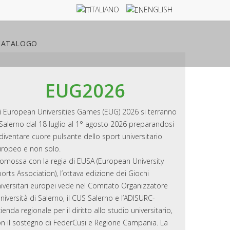
ITALIANO
ENGLISH
CATALOGO
EUG2026
i European Universities Games (EUG) 2026 si terranno
Salerno dal 18 luglio al 1° agosto 2026 preparandosi
diventare cuore pulsante dello sport universitario
ropeo e non solo.
omossa con la regia di EUSA (European University
orts Association), l’ottava edizione dei Giochi
iversitari europei vede nel Comitato Organizzatore
Università di Salerno, il CUS Salerno e l’ADISURC-
ienda regionale per il diritto allo studio universitario,
n il sostegno di FederCusi e Regione Campania. La