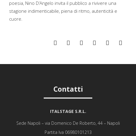
poesia, Nino D’Angelo invita il pubblico a rivivere una
stagione indimenticabile, piena di ritmo, autenticità e
cuore.
Contatti
ITALSTAGE S.R.L.
Sede Napoli – via Domenico De Roberto, 44 – Napoli
Partita Iva 06980101213