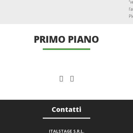
“v
l’
Pl
PRIMO PIANO
Contatti
ITALSTAGE S.R.L.