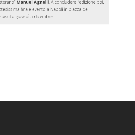
eterano”
Manuel Agnelli
. A concludere l’edizione poi,
attesissima finale evento a Napoli in piazza del
ebiscito giovedì 5 dicembre