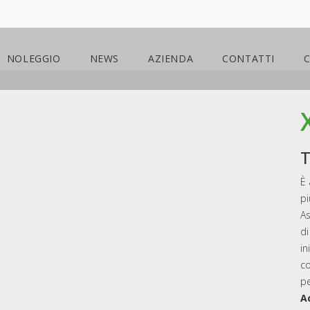
NOLEGGIO
NEWS
AZIENDA
CONTATTI
T
È 
pi
As
d
in
co
pe
A