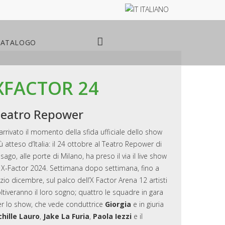
ITALIANO
CATALOGO
XFACTOR 24
eatro Repower
arrivato il momento della sfida ufficiale dello show
ù atteso d’Italia: il 24 ottobre al
Teatro Repower
di
sago, alle porte di Milano, ha preso il via il live show
i
X-Factor 2024
. Settimana dopo settimana, fino a
izio dicembre, sul palco dell’X Factor Arena 12 artisti
ltiveranno il loro sogno; quattro le squadre in gara
r lo show, che vede conduttrice
Giorgia
e in giuria
chille Lauro
,
Jake La Furia
,
Paola Iezzi
e il