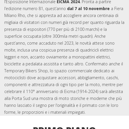
l’Esposizione Internazionale
EICMA 2024
. Pronta a partire
l’edizione numero 81, quest’anno
dal 7 al 10 novembre
a Fiera
Milano Rho, che si appresta ad accogliere ancora centinaia di
migliaia di visitatori con numeri già record per quanto riguarda la
presenza di espositori (770 per più di 2100 marchi) e la
superficie occupata (oltre 300mila metri quadri). Anche
quest’anno, come accaduto nel 2023, le novità attese sono
molte, inclusa una cospicua presenza di quadricicli elettrici
leggeri e non, accanto ovviamente a monopattini elettrici,
biciclette a pedalata assistita e tanto altro. Confermato anche il
Temporary Bikers Shop, lo spazio commerciale dedicato ai
motociclisti dove acquistare accessori, abbigliamento, caschi,
componenti e attrezzatura di ogni tipo per la moto, mentre per
celebrare il 110° anniversario di Eicma (1914-2024) sarà allestita
alla Porta Sud una mostra di moto storiche e moderne che più
hanno lasciato il segno per l’originalità e il primato con le loro
forme, le proporzioni e i materiali impiegati.